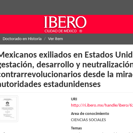
Doctorado en Historia
Ver ítem
Mexicanos exiliados en Estados Unid
gestación, desarrollo y neutralizaci
contrarrevolucionarios desde la mira
autoridades estadunidenses
URI
http://ri.ibero.mx/handle/ibero/
Area de conocimiento
CIENCIAS SOCIALES
Temas