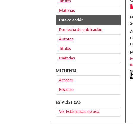
Títulos
V
Materias
F
Esta colección
2
Por fecha de publicación
A
C
Autores
L
Títulos
M
Materias
M
í
MI CUENTA
Acceder
Registro
ESTADÍSTICAS
Ver Estadísticas de uso