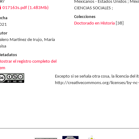
er/
Mexicanos - Estados Unidos ; Méxic
017163s.pdf (1.483Mb)
CIENCIAS SOCIALES ;
Colecciones
echa
Doctorado en Historia
[38]
021
utor
alero Martínez de Irujo, María
uisa
etadatos
ostrar el registro completo del
tem
Excepto si se señala otra cosa, la licencia del
http://creativecommons.org/licenses/by-nc