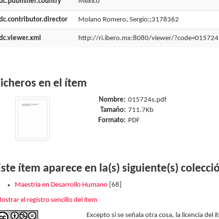
dc.publisher.country
México
dc.contributor.director
Molano Romero, Sergio;;3178362
dc.viewer.xml
http://ri.ibero.mx:8080/viewer/?code=015724
icheros en el ítem
Nombre:
015724s.pdf
Tamaño:
711.7Kb
Formato:
PDF
ste ítem aparece en la(s) siguiente(s) colecci
Maestría en Desarrollo Humano
[68]
ostrar el registro sencillo del ítem
Excepto si se señala otra cosa, la licencia del