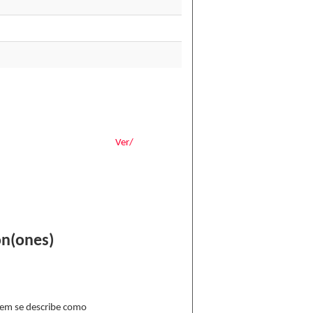
Ver/
ón(ones)
 ítem se describe como