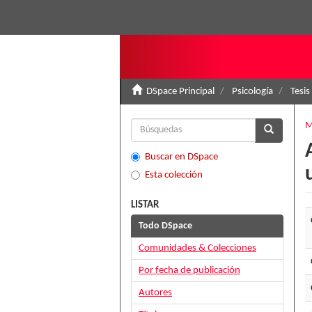
DSpace Principal
Psicología
Tesis
M
Buscar en DSpace
Esta colección
LISTAR
Todo DSpace
Comunidades & Colecciones
Por fecha de publicación
Autores