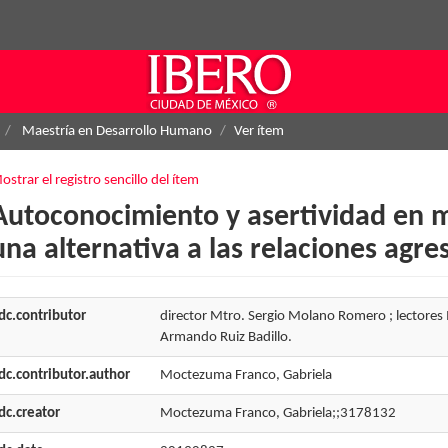
Maestría en Desarrollo Humano
Ver ítem
ostrar el registro sencillo del ítem
Autoconocimiento y asertividad en m
una alternativa a las relaciones agre
dc.contributor
director Mtro. Sergio Molano Romero ; lectores 
Armando Ruiz Badillo.
dc.contributor.author
Moctezuma Franco, Gabriela
dc.creator
Moctezuma Franco, Gabriela;;3178132