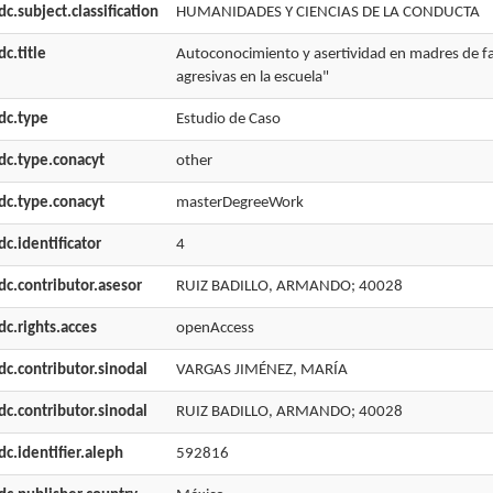
dc.subject.classification
HUMANIDADES Y CIENCIAS DE LA CONDUCTA
dc.title
Autoconocimiento y asertividad en madres de fami
agresivas en la escuela"
dc.type
Estudio de Caso
dc.type.conacyt
other
dc.type.conacyt
masterDegreeWork
dc.identificator
4
dc.contributor.asesor
RUIZ BADILLO, ARMANDO; 40028
dc.rights.acces
openAccess
dc.contributor.sinodal
VARGAS JIMÉNEZ, MARÍA
dc.contributor.sinodal
RUIZ BADILLO, ARMANDO; 40028
dc.identifier.aleph
592816