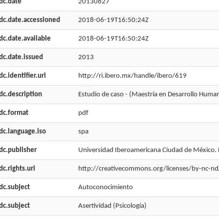
dc.date
20130827
dc.date.accessioned
2018-06-19T16:50:24Z
dc.date.available
2018-06-19T16:50:24Z
dc.date.issued
2013
dc.identifier.uri
http://ri.ibero.mx/handle/ibero/619
dc.description
Estudio de caso - (Maestría en Desarrollo Huma
dc.format
pdf
dc.language.iso
spa
dc.publisher
Universidad Iberoamericana Ciudad de México. 
dc.rights.uri
http://creativecommons.org/licenses/by-nc-nd
dc.subject
Autoconocimiento
dc.subject
Asertividad (Psicología)