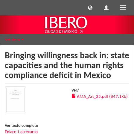
Cambi
naveg
Ver ítem
Bringing willingness back in: state
capacities and the human rights
compliance deficit in Mexico
Ver/
AMA_Art_25.pdf (847.1Kb)
Ver texto completo
Enlace 1 al recurso