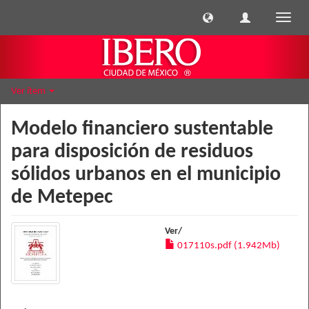
Cambi
naveg
Ver ítem
Modelo financiero sustentable
para disposición de residuos
sólidos urbanos en el municipio
de Metepec
Ver/
017110s.pdf (1.942Mb)