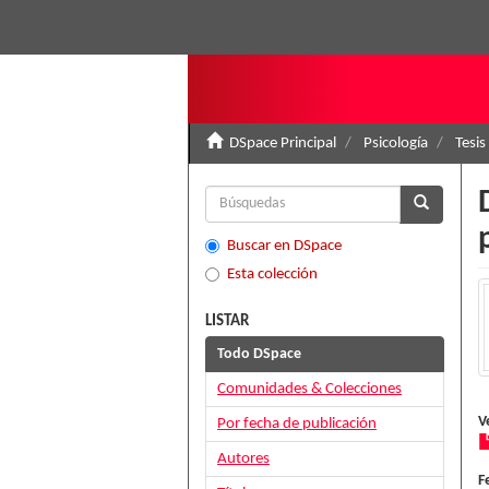
DSpace Principal
Psicología
Tesis
Buscar en DSpace
Esta colección
LISTAR
Todo DSpace
Comunidades & Colecciones
V
Por fecha de publicación
Autores
F