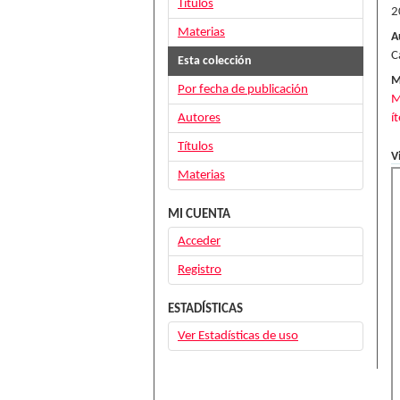
Títulos
2
Materias
A
C
Esta colección
M
Por fecha de publicación
M
Autores
í
Títulos
V
Materias
MI CUENTA
Acceder
Registro
ESTADÍSTICAS
Ver Estadísticas de uso