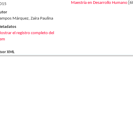
Maestría en Desarrollo Humano
[6
015
utor
ampos Márquez, Zaira Paulina
etadatos
ostrar el registro completo del
tem
isor XML