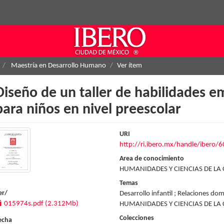
Maestría en Desarrollo Humano
Ver ítem
Diseño de un taller de habilidades e
para niños en nivel preescolar
URI
http://ri.ibero.mx/handle/ibero/
Area de conocimiento
HUMANIDADES Y CIENCIAS DE LA
Temas
er/
Desarrollo infantil ; Relaciones dom
015974s.pdf (2.312Mb)
HUMANIDADES Y CIENCIAS DE LA
Colecciones
echa