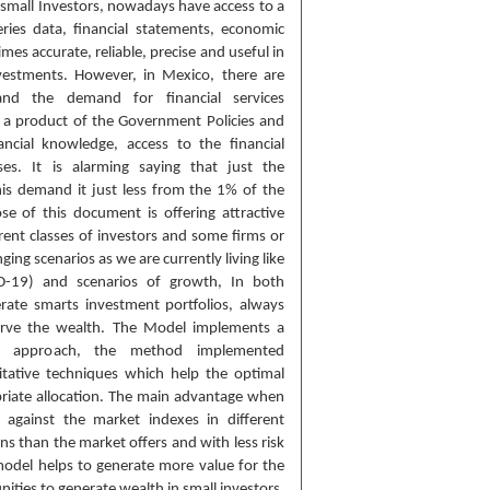
 small Investors, nowadays have access to a
eries data, financial statements, economic
mes accurate, reliable, precise and useful in
vestments. However, in Mexico, there are
nd the demand for financial services
s a product of the Government Policies and
ancial knowledge, access to the financial
ses. It is alarming saying that just the
this demand it just less from the 1% of the
se of this document is offering attractive
erent classes of investors and some firms or
ing scenarios as we are currently living like
-19) and scenarios of growth, In both
erate smarts investment portfolios, always
serve the wealth. The Model implements a
nt approach, the method implemented
tative techniques which help the optimal
priate allocation. The main advantage when
 against the market indexes in different
urns than the market offers and with less risk
 model helps to generate more value for the
ities to generate wealth in small investors