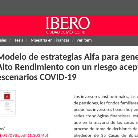
ales
Tesis
Maestría en Finanzas
Ver ítem
Modelo de estrategias Alfa para gene
Alto Rendimiento con un riesgo acep
escenarios COVID-19
Los inversores institucionales, la
de pensiones, los fondos familiares,
pequeños inversores tienen hoy en
series cronológicas financieras, e
que en la mayoría de los casos so
er/
proceso de toma de decisiones de
017098s.pdf (1.303Mb)
alrededor de 35 Casas de Bolsa