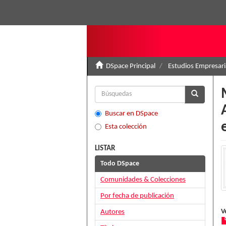
DSpace Principal
Estudios Empresari
Buscar en DSpace
Esta colección
LISTAR
Todo DSpace
Comunidades & Colecciones
Por fecha de publicación
V
Autores