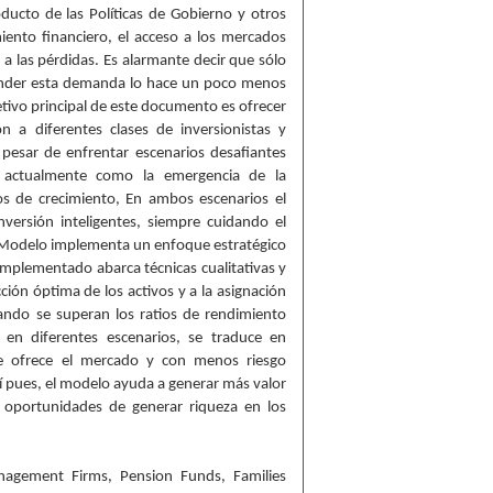
ucto de las Políticas de Gobierno y otros
iento financiero, el acceso a los mercados
o a las pérdidas. Es alarmante decir que sólo
tender esta demanda lo hace un poco menos
jetivo principal de este documento es ofrecer
ión a diferentes clases de inversionistas y
esar de enfrentar escenarios desafiantes
 actualmente como la emergencia de la
s de crecimiento, En ambos escenarios el
nversión inteligentes, siempre cuidando el
El Modelo implementa un enfoque estratégico
implementado abarca técnicas cualitativas y
ción óptima de los activos y a la asignación
uando se superan los ratios de rendimiento
 en diferentes escenarios, se traduce en
e ofrece el mercado y con menos riesgo
í pues, el modelo ayuda a generar más valor
s oportunidades de generar riqueza en los
anagement Firms, Pension Funds, Families