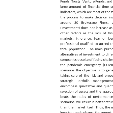
Funds, Trusts, Venture Funds, and
large amount of financial time s
indicators, which are most of the ti
the process to make decision in
around 30 Brokerage Firms, a
(investment) does not increase a
other factors as the lack of fin
markets, ignorance, fear of los
professional qualified to attend 
total population. The main purpo
alternatives of investment to diff
companies despite of facing challeng
the pandemic emergency (COVID
scenarios the objective is to gen
taking care of the risk and pre
strategic Portfolio manageme
encompass qualitative and quanti
selection of assets and the appro
beats the ratios of performance
scenarios, will result in better ret
than the market itself. Thus, the
investors and enhance the opportun