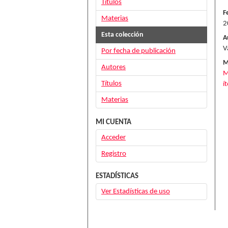
Títulos
F
Materias
2
Esta colección
A
V
Por fecha de publicación
M
Autores
M
Títulos
í
Materias
MI CUENTA
Acceder
Registro
ESTADÍSTICAS
Ver Estadísticas de uso