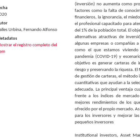
(inversión) no aumenta como prod
echa
factores como la falta de conocim
020
financieros, la ignorancia, el mied
utor
el profesional capacitado para a
alles Urbina, Fernando Alfonso
del 1% de la población total. El ob
alternativas atractivas de invers
etadatos
algunas empresas o compañías a p
ostrar el registro completo del
como el que estamos viviendo
tem
pandemia (COVID-19) y escenario
objetivo es generar carteras de i
riesgo y preservando la riqueza. 
de gestión de carteras, el método 
cuantitativas que ayudan a la selec
adecuada. La principal ventaja c
frente a los índices de mercado
mejores rendimientos de los qu
ofrecido por el propio mercado. As
para los inversores y mejorar la
pequeños inversores
Institutional investors, Asset M