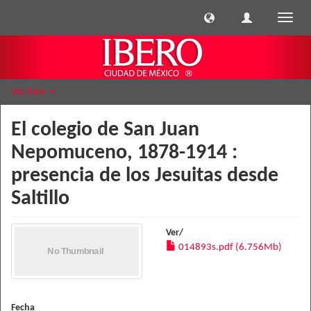
Cambi
naveg
Ver ítem
El colegio de San Juan
Nepomuceno, 1878-1914 :
presencia de los Jesuitas desde
Saltillo
Ver/
014893s.pdf (6.756Mb)
Fecha