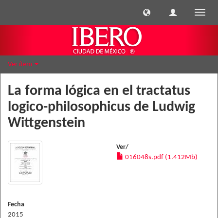
Cambi
naveg
Ver ítem
La forma lógica en el tractatus
logico-philosophicus de Ludwig
Wittgenstein
Ver/
016048s.pdf (1.412Mb)
Fecha
2015