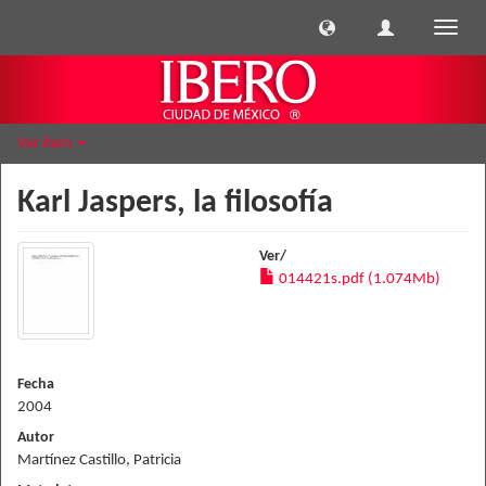
Cambi
naveg
Ver ítem
Karl Jaspers, la filosofía
Ver/
014421s.pdf (1.074Mb)
Fecha
2004
Autor
Martínez Castillo, Patricia