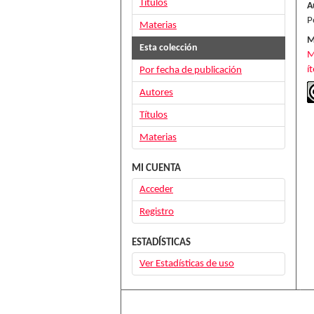
Títulos
A
P
Materias
M
Esta colección
M
í
Por fecha de publicación
Autores
Títulos
Materias
MI CUENTA
Acceder
Registro
ESTADÍSTICAS
Ver Estadísticas de uso