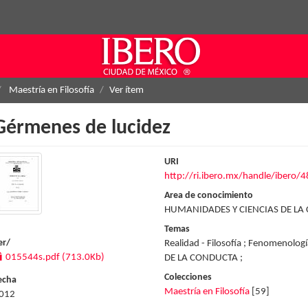
Maestría en Filosofía
Ver ítem
Gérmenes de lucidez
URI
http://ri.ibero.mx/handle/ibero/
Area de conocimiento
HUMANIDADES Y CIENCIAS DE LA
Temas
er/
Realidad - Filosofía ; Fenomenolo
015544s.pdf (713.0Kb)
DE LA CONDUCTA ;
Colecciones
echa
Maestría en Filosofía
[59]
012