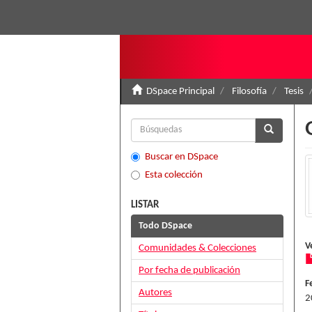
DSpace Principal
Filosofía
Tesis
Buscar en DSpace
Esta colección
LISTAR
Todo DSpace
V
Comunidades & Colecciones
Por fecha de publicación
F
Autores
2