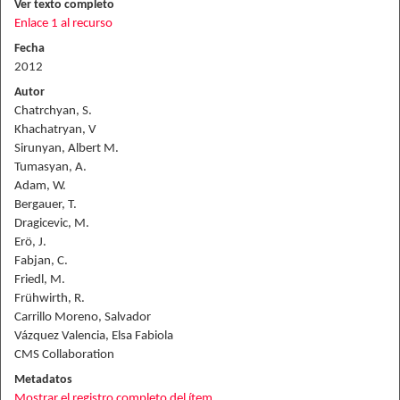
Ver texto completo
Enlace 1 al recurso
Fecha
2012
Autor
Chatrchyan, S.
Khachatryan, V
Sirunyan, Albert M.
Tumasyan, A.
Adam, W.
Bergauer, T.
Dragicevic, M.
Erö, J.
Fabjan, C.
Friedl, M.
Frühwirth, R.
Carrillo Moreno, Salvador
Vázquez Valencia, Elsa Fabiola
CMS Collaboration
Metadatos
Mostrar el registro completo del ítem