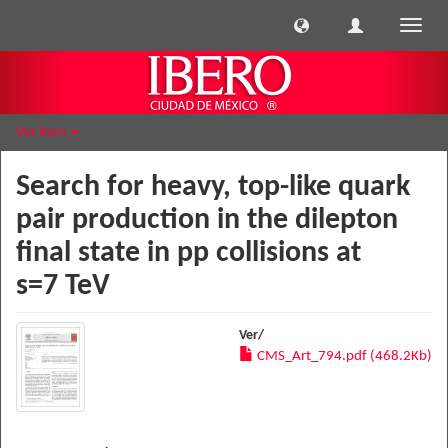
Cambi
naveg
Ver ítem
Search for heavy, top-like quark
pair production in the dilepton
final state in pp collisions at
s=7 TeV
Ver/
CMS_Art_794.pdf (468.2Kb)