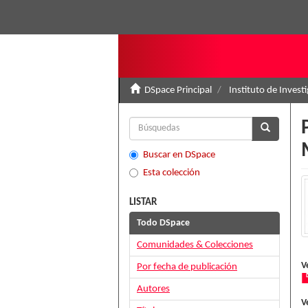
DSpace Principal
Instituto de Invest
Buscar en DSpace
Esta colección
LISTAR
Todo DSpace
Comunidades & Colecciones
V
Por fecha de publicación
Autores
V