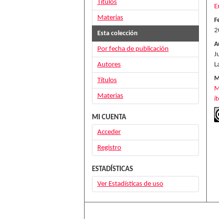
Títulos
E
Materias
F
2
Esta colección
A
Por fecha de publicación
J
Autores
L
M
Títulos
M
Materias
í
MI CUENTA
Acceder
Registro
ESTADÍSTICAS
Ver Estadísticas de uso