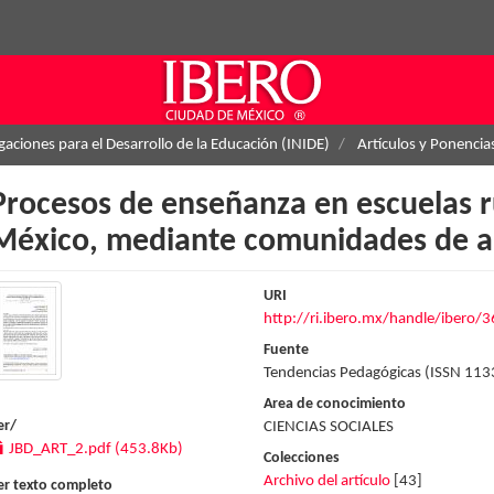
igaciones para el Desarrollo de la Educación (INIDE)
Artículos y Ponencia
Procesos de enseñanza en escuelas r
México, mediante comunidades de a
URI
http://ri.ibero.mx/handle/ibero/
Fuente
Tendencias Pedagógicas (ISSN 1133
Area de conocimiento
er/
CIENCIAS SOCIALES
JBD_ART_2.pdf (453.8Kb)
Colecciones
Archivo del artículo
[43]
er texto completo