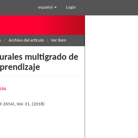
español
Login
s
Archivo del artículo
Ver ítem
urales multigrado de
prendizaje
3686
-2654), Vol. 31, (2018)