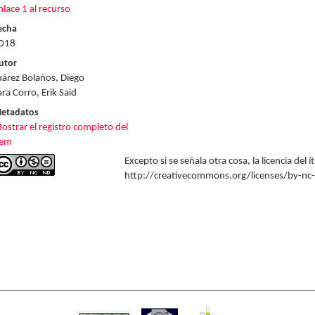
nlace 1 al recurso
echa
018
utor
uárez Bolaños, Diego
ara Corro, Erik Said
etadatos
ostrar el registro completo del
tem
Excepto si se señala otra cosa, la licencia del
http://creativecommons.org/licenses/by-nc