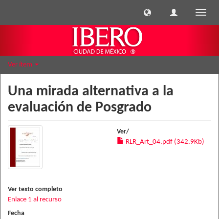
Cambi
naveg
Ver ítem
Una mirada alternativa a la
evaluación de Posgrado
Ver/
RLR_Art_04.pdf (342.9Kb)
Ver texto completo
Enlace 1 al recurso
Fecha