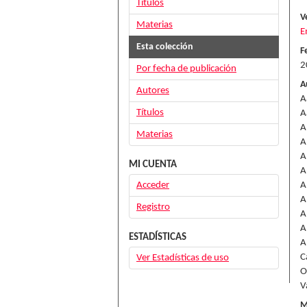
Títulos
V
Materias
E
Esta colección
F
2
Por fecha de publicación
A
Autores
A
Títulos
A
A
Materias
A
A
MI CUENTA
A
Acceder
A
A
Registro
A
A
ESTADÍSTICAS
Ab
C
Ver Estadísticas de uso
O
V
M