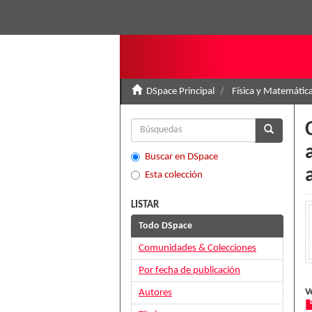
DSpace Principal
Física y Matemátic
Buscar en DSpace
Esta colección
LISTAR
Todo DSpace
Comunidades & Colecciones
Por fecha de publicación
V
Autores