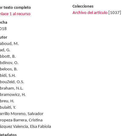
Colecciones
er texto completo
Archivo del artículo
[1037]
nlace 1 al recurso
echa
018
utor
aboud, M.
ad, G.
bbott, B.
bdinov, O.
beloos, B.
bidi, S.H.
bouZeid, O.S.
braham, N.L.
bramowicz, H.
breu, H.
ulaiti, Y.
arrillo Moreno, Salvador
ropeza Barrera, Cristina
ázquez Valencia, Elsa Fabiola
etadatos