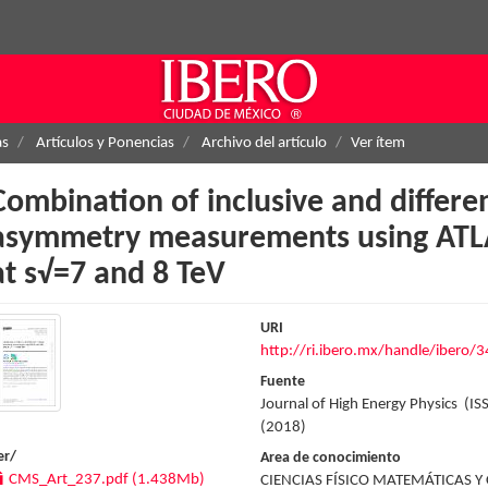
as
Artículos y Ponencias
Archivo del artículo
Ver ítem
Combination of inclusive and differen
asymmetry measurements using ATL
at s√=7 and 8 TeV
URI
http://ri.ibero.mx/handle/ibero/
Fuente
Journal of High Energy Physics (I
(2018)
er/
Area de conocimiento
CMS_Art_237.pdf (1.438Mb)
CIENCIAS FÍSICO MATEMÁTICAS Y 