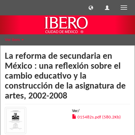
Cambi
naveg
Ver ítem
La reforma de secundaria en
México : una reflexión sobre el
cambio educativo y la
construcción de la asignatura de
artes, 2002-2008
Ver/
015482s.pdf (580.2Kb)