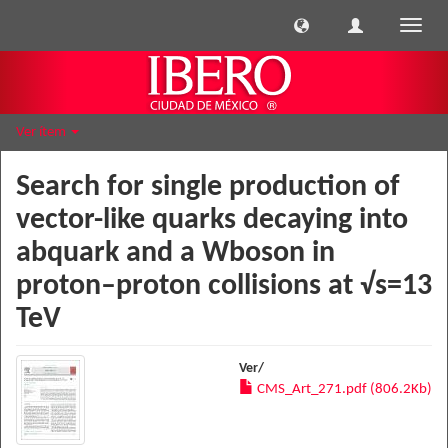
Cambi
naveg
Ver ítem
Search for single production of
vector-like quarks decaying into
abquark and a Wboson in
proton–proton collisions at √s=13
TeV
Ver/
CMS_Art_271.pdf (806.2Kb)