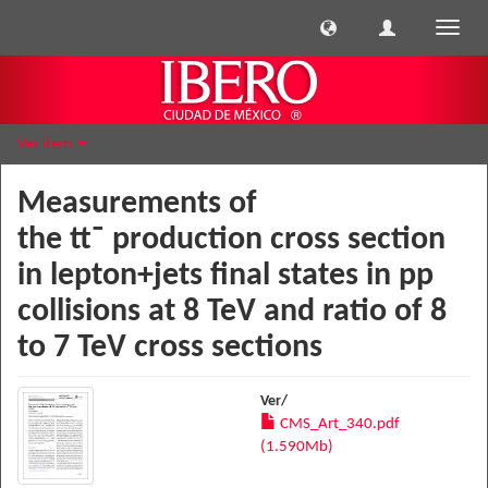
Cambi
naveg
Ver ítem
Measurements of
the tt¯ production cross section
in lepton+jets final states in pp
collisions at 8 TeV and ratio of 8
to 7 TeV cross sections
Ver/
CMS_Art_340.pdf
(1.590Mb)