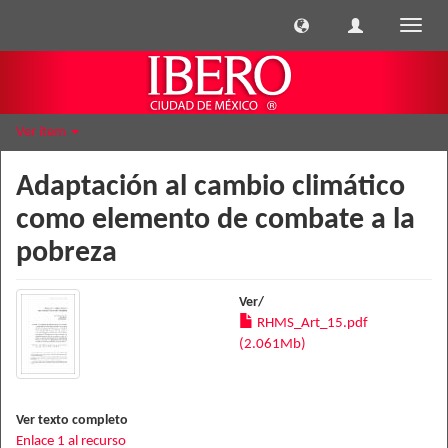
Cambi
naveg
Ver ítem
Adaptación al cambio climático
como elemento de combate a la
pobreza
Ver/
RHMS_Art_15.pdf
(2.061Mb)
Ver texto completo
Enlace 1 al recurso