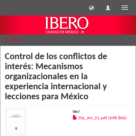
Cambi
naveg
Ver ítem
Control de los conflictos de
interés: Mecanismos
organizacionales en la
experiencia internacional y
lecciones para México
Ver/
ZGL_Art_01.pdf (698.8Kb)