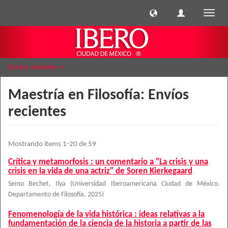
Cambi
naveg
Envíos recientes
Maestría en Filosofía: Envíos
recientes
Mostrando ítems 1-20 de 59
Crítica y metamorfosis : un comentario a "La crisis y una
crisis en la vida de una actriz" de Soren Kierkegaard
Semo Bechet, Ilya
(
Universidad Iberoamericana Ciudad de México.
Departamento de Filosofía
,
2025
)
Fenomenología de la vida histórica : ideas relativas a la
fundamentación de la ciencia de la historia a partir de las