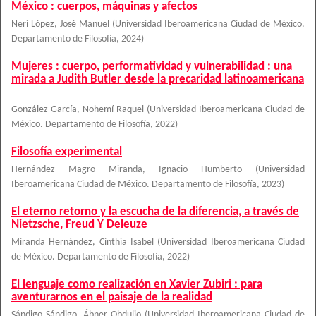
México : cuerpos, máquinas y afectos
Neri López, José Manuel
(
Universidad Iberoamericana Ciudad de México.
Departamento de Filosofía
,
2024
)
Mujeres : cuerpo, performatividad y vulnerabilidad : una
mirada a Judith Butler desde la precaridad latinoamericana
González García, Nohemí Raquel
(
Universidad Iberoamericana Ciudad de
México. Departamento de Filosofía
,
2022
)
Filosofía experimental
Hernández Magro Miranda, Ignacio Humberto
(
Universidad
Iberoamericana Ciudad de México. Departamento de Filosofía
,
2023
)
El eterno retorno y la escucha de la diferencia, a través de
Nietzsche, Freud Y Deleuze
Miranda Hernández, Cinthia Isabel
(
Universidad Iberoamericana Ciudad
de México. Departamento de Filosofía
,
2022
)
El lenguaje como realización en Xavier Zubiri : para
aventurarnos en el paisaje de la realidad
Sándigo Sándigo, Ábner Obdulio
(
Universidad Iberoamericana Ciudad de