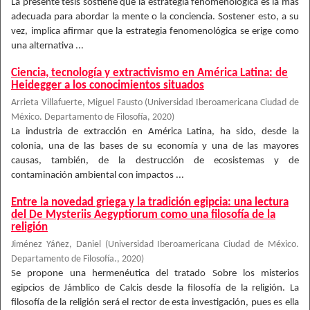
La presente tesis sostiene que la estrategia fenomenológica es la más
adecuada para abordar la mente o la conciencia. Sostener esto, a su
vez, implica afirmar que la estrategia fenomenológica se erige como
una alternativa ...
Ciencia, tecnología y extractivismo en América Latina: de
Heidegger a los conocimientos situados
Arrieta Villafuerte, Miguel Fausto
(
Universidad Iberoamericana Ciudad de
México. Departamento de Filosofía
,
2020
)
La industria de extracción en América Latina, ha sido, desde la
colonia, una de las bases de su economía y una de las mayores
causas, también, de la destrucción de ecosistemas y de
contaminación ambiental con impactos ...
Entre la novedad griega y la tradición egipcia: una lectura
del De Mysteriis Aegyptiorum como una filosofía de la
religión
Jiménez Yáñez, Daniel
(
Universidad Iberoamericana Ciudad de México.
Departamento de Filosofía.
,
2020
)
Se propone una hermenéutica del tratado Sobre los misterios
egipcios de Jámblico de Calcis desde la filosofía de la religión. La
filosofía de la religión será el rector de esta investigación, pues es ella