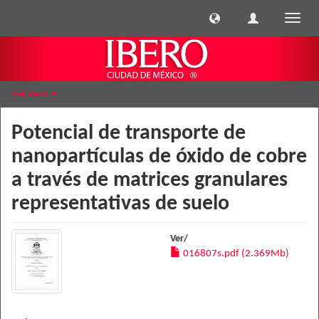
Cambi
naveg
Ver ítem
Potencial de transporte de
nanopartículas de óxido de cobre
a través de matrices granulares
representativas de suelo
Ver/
016807s.pdf (2.369Mb)