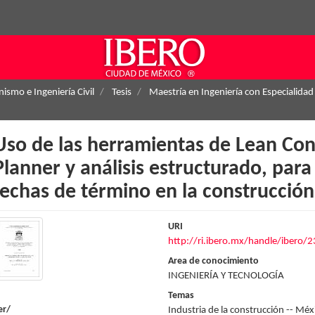
ismo e Ingeniería Civil
Tesis
Maestría en Ingeniería con Especialidad
Uso de las herramientas de Lean Cons
Planner y análisis estructurado, par
fechas de término en la construcción
URI
http://ri.ibero.mx/handle/ibero/
Area de conocimiento
INGENIERÍA Y TECNOLOGÍA
Temas
er/
Industria de la construcción -- Méx