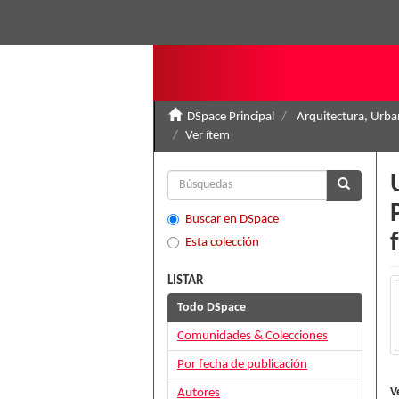
DSpace Principal
Arquitectura, Urban
Ver ítem
Buscar en DSpace
Esta colección
LISTAR
Todo DSpace
Comunidades & Colecciones
Por fecha de publicación
V
Autores