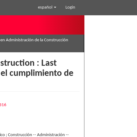
español
Login
 en Administración de la Construcción
truction : Last
a el cumplimiento de
2316
ico ; Construcción -- Administración --