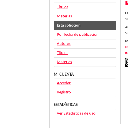
Títulos
F
Materias
2
Esta colección
A
V
Por fecha de publicación
M
Autores
M
Títulos
í
Materias
MI CUENTA
Acceder
Registro
ESTADÍSTICAS
Ver Estadísticas de uso