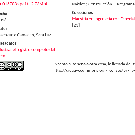
016703s.pdf (12.73Mb)
México ; Construcción -- Program
Colecciones
echa
Maestría en Ingeniería con Especia
018
[21]
utor
alenzuela Camacho, Sara Luz
etadatos
ostrar el registro completo del
tem
Excepto si se señala otra cosa, la licencia del
http://creativecommons.org/licenses/by-nc