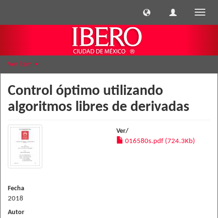
Cambi
naveg
Ver ítem
Control óptimo utilizando
algoritmos libres de derivadas
Ver/
016580s.pdf (724.3Kb)
Fecha
2018
Autor