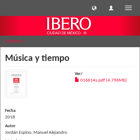
Cambi
naveg
Ver ítem
Música y tiempo
Ver/
016614s.pdf (4.796Mb)
Fecha
2018
Autor
Jordán Espino, Manuel Alejandro