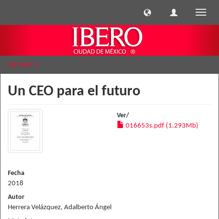
Cambi
naveg
Ver ítem
Un CEO para el futuro
Ver/
016653s.pdf (1.293Mb)
Fecha
2018
Autor
Herrera Velázquez, Adalberto Ángel