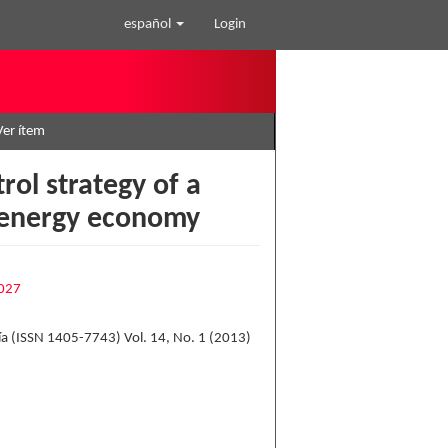
español
Login
Ver ítem
rol strategy of a
m energy economy
2027
gía (ISSN 1405-7743) Vol. 14, No. 1 (2013)