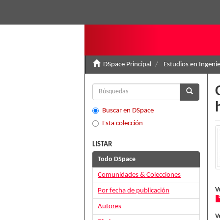
DSpace Principal
Estudios en Ingenie
Buscar en DSpace
Esta colección
LISTAR
Todo DSpace
Comunidades & Colecciones
V
Por fecha de publicación
Autores
V