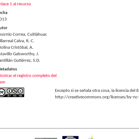
nlace 1 al recurso
echa
013
utor
sornio Correa, Cuitláhuac
illarreal Calva, R. C.
olina Cristóbal, A.
stavillo Galsworthy, J.
antillán Gutiérrez, S.D.
etadatos
ostrar el registro completo del
tem
Excepto si se señala otra cosa, la licencia del
http://creativecommons.org/licenses/by-nc