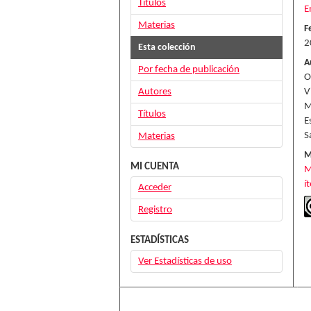
Títulos
E
Materias
F
2
Esta colección
A
Por fecha de publicación
O
Autores
V
M
Títulos
E
S
Materias
M
MI CUENTA
M
í
Acceder
Registro
ESTADÍSTICAS
Ver Estadísticas de uso