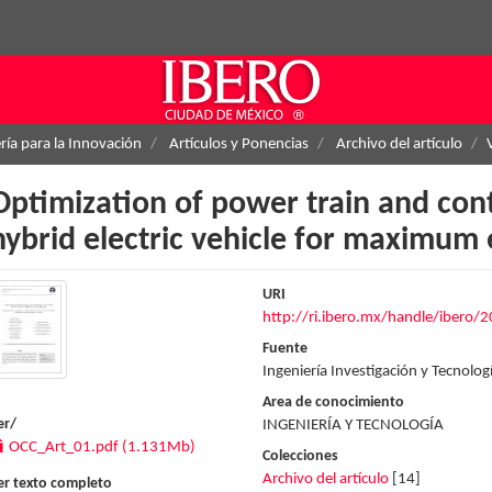
ría para la Innovación
Artículos y Ponencias
Archivo del artículo
Optimization of power train and cont
hybrid electric vehicle for maximu
URI
http://ri.ibero.mx/handle/ibero/
Fuente
Ingeniería Investigación y Tecnolo
Area de conocimiento
er/
INGENIERÍA Y TECNOLOGÍA
OCC_Art_01.pdf (1.131Mb)
Colecciones
Archivo del artículo
[14]
er texto completo