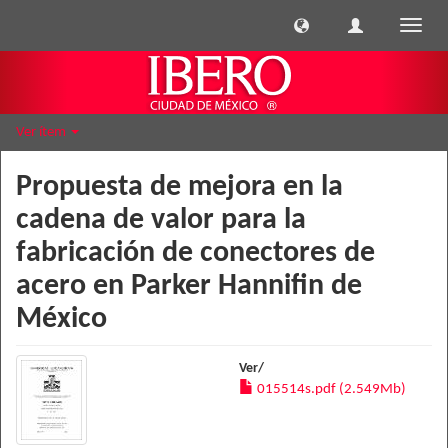
Cambi
naveg
Ver ítem
Propuesta de mejora en la
cadena de valor para la
fabricación de conectores de
acero en Parker Hannifin de
México
Ver/
015514s.pdf (2.549Mb)