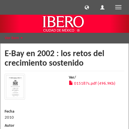
Cambi
naveg
Ver ítem
E-Bay en 2002 : los retos del
crecimiento sostenido
Ver/
015187s.pdf (496.9Kb)
Fecha
2010
Autor