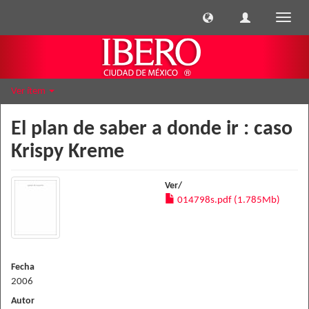
Cambi
naveg
Ver ítem
El plan de saber a donde ir : caso
Krispy Kreme
Ver/
014798s.pdf (1.785Mb)
Fecha
2006
Autor