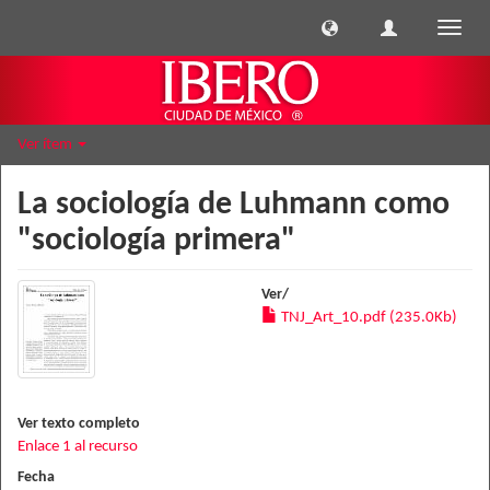
Cambi
naveg
Ver ítem
La sociología de Luhmann como
"sociología primera"
Ver/
TNJ_Art_10.pdf (235.0Kb)
Ver texto completo
Enlace 1 al recurso
Fecha