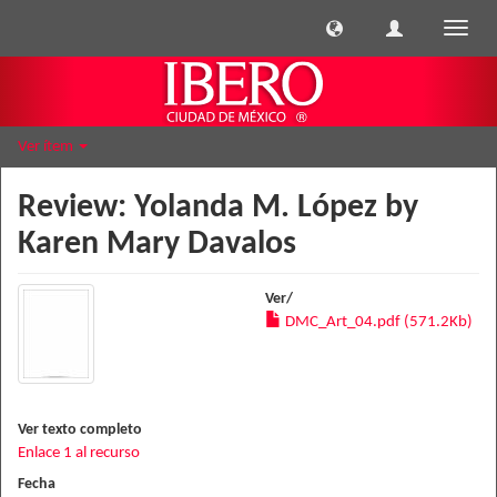
Cambi
naveg
Ver ítem
Review: Yolanda M. López by
Karen Mary Davalos
Ver/
DMC_Art_04.pdf (571.2Kb)
Ver texto completo
Enlace 1 al recurso
Fecha