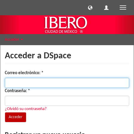
Cambi
naveg
Acceder
Acceder a DSpace
Correo electrónico:
Contraseña:
¿Olvidó su contraseña?
Acceder