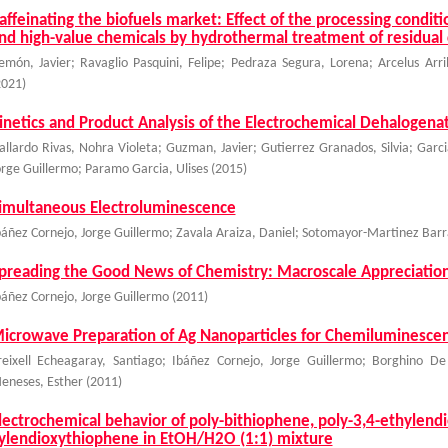
affeinating the biofuels market: Effect of the processing conditi
nd high-value chemicals by hydrothermal treatment of residual 
emón, Javier
;
Ravaglio Pasquini, Felipe
;
Pedraza Segura, Lorena
;
Arcelus Arri
2021
)
inetics and Product Analysis of the Electrochemical Dehalogen
allardo Rivas, Nohra Violeta
;
Guzman, Javier
;
Gutierrez Granados, Silvia
;
Garc
orge Guillermo
;
Paramo Garcia, Ulises
(
2015
)
imultaneous Electroluminescence
báñez Cornejo, Jorge Guillermo
;
Zavala Araiza, Daniel
;
Sotomayor-Martinez Barr
preading the Good News of Chemistry: Macroscale Appreciation
báñez Cornejo, Jorge Guillermo
(
2011
)
icrowave Preparation of Ag Nanoparticles for Chemiluminesc
reixell Echeagaray, Santiago
;
Ibáñez Cornejo, Jorge Guillermo
;
Borghino De
eneses, Esther
(
2011
)
lectrochemical behavior of poly-bithiophene, poly-3,4-ethylend
ylendioxythiophene in EtOH/H2O (1:1) mixture