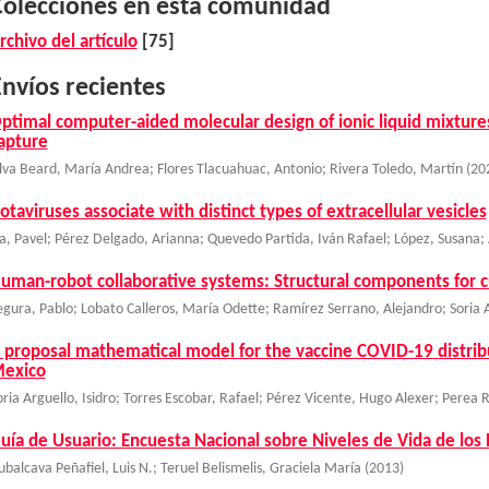
Colecciones en esta comunidad
rchivo del artículo
[75]
nvíos recientes
ptimal computer-aided molecular design of ionic liquid mixture
apture
ilva Beard, María Andrea
;
Flores Tlacuahuac, Antonio
;
Rivera Toledo, Martín
(
20
otaviruses associate with distinct types of extracellular vesicles
ša, Pavel
;
Pérez Delgado, Arianna
;
Quevedo Partida, Iván Rafael
;
López, Susana
;
uman-robot collaborative systems: Structural components for c
egura, Pablo
;
Lobato Calleros, María Odette
;
Ramírez Serrano, Alejandro
;
Soria 
 proposal mathematical model for the vaccine COVID-19 distribu
exico
oria Arguello, Isidro
;
Torres Escobar, Rafael
;
Pérez Vicente, Hugo Alexer
;
Perea R
uía de Usuario: Encuesta Nacional sobre Niveles de Vida de los 
ubalcava Peñafiel, Luis N.
;
Teruel Belismelis, Graciela María
(
2013
)