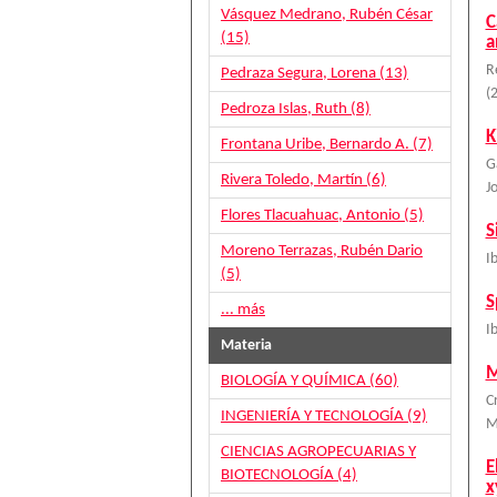
Vásquez Medrano, Rubén César
C
(15)
a
R
Pedraza Segura, Lorena (13)
(
Pedroza Islas, Ruth (8)
K
Frontana Uribe, Bernardo A. (7)
G
Rivera Toledo, Martín (6)
J
Flores Tlacuahuac, Antonio (5)
S
Moreno Terrazas, Rubén Dario
I
(5)
S
... más
I
Materia
M
BIOLOGÍA Y QUÍMICA (60)
C
INGENIERÍA Y TECNOLOGÍA (9)
M
CIENCIAS AGROPECUARIAS Y
E
BIOTECNOLOGÍA (4)
x