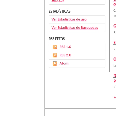
Yes (75)
c
C
ESTADÍSTICAS
T
Ver Estadísticas de uso
G
Ver Estadísticas de Búsquedas
R
RSS FEEDS
E
RSS 1.0
R
RSS 2.0
O
Atom
L
D
p
R
M