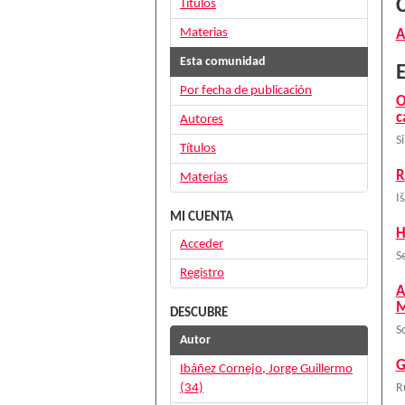
Títulos
Materias
A
Esta comunidad
E
Por fecha de publicación
O
c
Autores
S
Títulos
R
Materias
I
MI CUENTA
H
Acceder
S
Registro
A
M
DESCUBRE
S
Autor
G
Ibáñez Cornejo, Jorge Guillermo
(34)
R