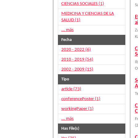
CIENCIAS SOCIALES (1)
S
MEDICINA Y CIENCIAS DE LA
E
SALUD (1)
a
... más
Z
K
Fecha
C
2020 - 2022 (6)
S
2010 - 2019 (54)
I
O
2002 - 2009 (15)
Tipo
S
A
article (73)
T
conferencePoster (1)
C
workingPaper (1)
C
... más
F
(
Has File(s)
C