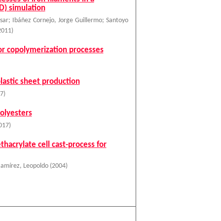
D) simulation
sar
;
Ibáñez Cornejo, Jorge Guillermo
;
Santoyo
2011
)
for copolymerization processes
lastic sheet production
7
)
olyesters
017
)
acrylate cell cast-process for
 Ramírez, Leopoldo
(
2004
)