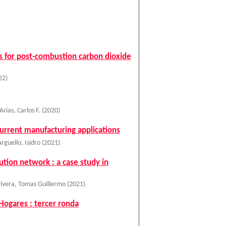
s for post-combustion carbon dioxide
22
)
Arias, Carlos F.
(
2020
)
urrent manufacturing applications
Arguello, Isidro
(
2021
)
tion network : a case study in
ivera, Tomas Guillermo
(
2021
)
Hogares : tercer ronda