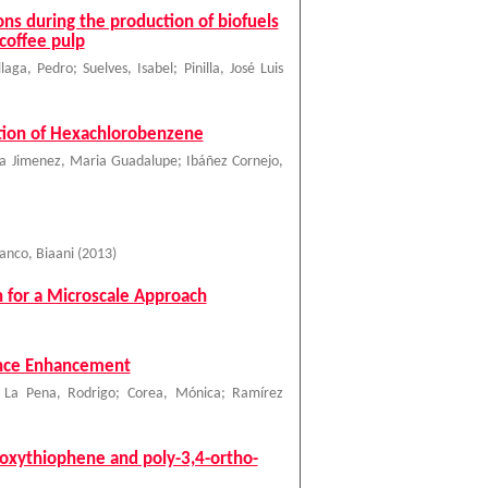
ons during the production of biofuels
coffee pulp
llaga, Pedro
;
Suelves, Isabel
;
Pinilla, José Luis
ation of Hexachlorobenzene
ia Jimenez, Maria Guadalupe
;
Ibáñez Cornejo,
anco, Biaani
(
2013
)
 for a Microscale Approach
ence Enhancement
 La Pena, Rodrigo
;
Corea, Mónica
;
Ramírez
ioxythiophene and poly-3,4-ortho-