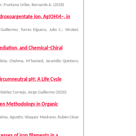
r
;
Frontana Uribe, Bernardo A.
(
2018
)
ydroxoargentate ion, Ag(OH)4−, in
 Guillermo
;
Torres Elguera, Julio C.
;
Wrobel,
ediation, and Chemical−Chiral
lvia
;
Chahma, M’hamed
;
Jaramillo Quintero,
ircumneutral pH: A Life Cycle
;
Ibáñez Cornejo, Jorge Guillermo
(
2020
)
een Methodology in Organic
alma, Agustín
;
Vásquez Medrano, Rubén César
sses of iron filaments in a