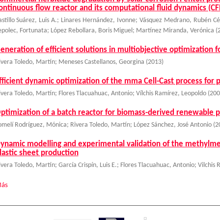
ontinuous flow reactor and its computational fluid dynamics (CF
astillo Suárez, Luis A.
;
Linares Hernández, Ivonne
;
Vásquez Medrano, Rubén Cé
epolec, Fortunata
;
López Rebollara, Boris Miguel
;
Martínez Miranda, Verónica
(
eneration of efficient solutions in multiobjective optimization 
ivera Toledo, Martín
;
Meneses Castellanos, Georgina
(
2013
)
fficient dynamic optimization of the mma Cell-Cast process for p
ivera Toledo, Martín
;
Flores Tlacuahuac, Antonio
;
Vílchis Ramírez, Leopoldo
(
200
ptimization of a batch reactor for biomass-derived renewable p
omelí Rodríguez, Mónica
;
Rivera Toledo, Martín
;
López Sánchez, José Antonio
(
2
ynamic modelling and experimental validation of the methylmeth
lastic sheet production
ivera Toledo, Martín
;
García Crispín, Luis E.
;
Flores Tlacuahuac, Antonio
;
Vilchis
ás