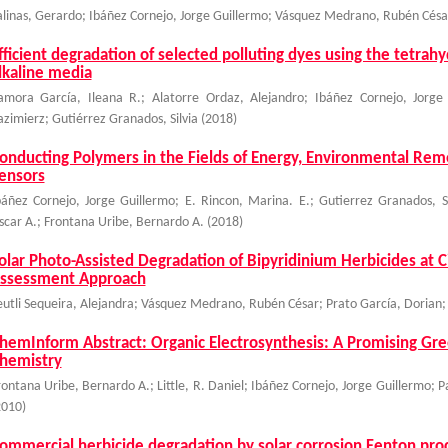
alinas, Gerardo
;
Ibáñez Cornejo, Jorge Guillermo
;
Vásquez Medrano, Rubén Césa
fficient degradation of selected polluting dyes using the tetrah
lkaline media
amora García, Ileana R.
;
Alatorre Ordaz, Alejandro
;
Ibáñez Cornejo, Jorge
azimierz
;
Gutiérrez Granados, Silvia
(
2018
)
onducting Polymers in the Fields of Energy, Environmental Rem
ensors
báñez Cornejo, Jorge Guillermo
;
E. Rincon, Marina. E.
;
Gutierrez Granados, Si
scar A.
;
Frontana Uribe, Bernardo A.
(
2018
)
olar Photo-Assisted Degradation of Bipyridinium Herbicides at C
ssessment Approach
eutli Sequeira, Alejandra
;
Vásquez Medrano, Rubén César
;
Prato García, Dorian
hemInform Abstract: Organic Electrosynthesis: A Promising Gr
hemistry
rontana Uribe, Bernardo A.
;
Little, R. Daniel
;
Ibáñez Cornejo, Jorge Guillermo
;
P
2010
)
ommercial herbicide degradation by solar corrosion Fenton proce