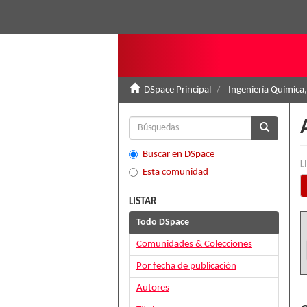
DSpace Principal
Ingeniería Química,
Buscar en DSpace
L
Esta comunidad
LISTAR
Todo DSpace
Comunidades & Colecciones
Por fecha de publicación
Autores