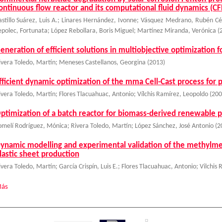
ontinuous flow reactor and its computational fluid dynamics (CF
astillo Suárez, Luis A.
;
Linares Hernández, Ivonne
;
Vásquez Medrano, Rubén Cé
epolec, Fortunata
;
López Rebollara, Boris Miguel
;
Martínez Miranda, Verónica
(
eneration of efficient solutions in multiobjective optimization 
ivera Toledo, Martín
;
Meneses Castellanos, Georgina
(
2013
)
fficient dynamic optimization of the mma Cell-Cast process for p
ivera Toledo, Martín
;
Flores Tlacuahuac, Antonio
;
Vílchis Ramírez, Leopoldo
(
200
ptimization of a batch reactor for biomass-derived renewable p
omelí Rodríguez, Mónica
;
Rivera Toledo, Martín
;
López Sánchez, José Antonio
(
2
ynamic modelling and experimental validation of the methylmeth
lastic sheet production
ivera Toledo, Martín
;
García Crispín, Luis E.
;
Flores Tlacuahuac, Antonio
;
Vilchis
ás