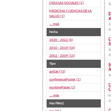
CIENCIAS SOCIALES (1)
S
MEDICINA Y CIENCIAS DE LA
E
SALUD (1)
a
... más
Z
K
Fecha
C
2020 - 2022 (6)
S
2010 - 2019 (54)
I
O
2002 - 2009 (15)
Tipo
S
A
article (73)
T
conferencePoster (1)
C
workingPaper (1)
C
... más
F
(
Has File(s)
C