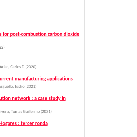
s for post-combustion carbon dioxide
22
)
Arias, Carlos F.
(
2020
)
urrent manufacturing applications
Arguello, Isidro
(
2021
)
tion network : a case study in
ivera, Tomas Guillermo
(
2021
)
Hogares : tercer ronda