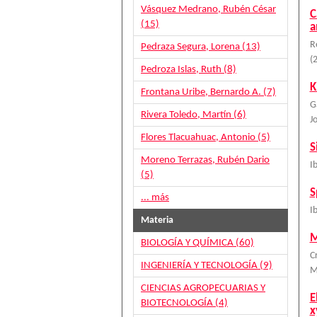
Vásquez Medrano, Rubén César
C
(15)
a
R
Pedraza Segura, Lorena (13)
(
Pedroza Islas, Ruth (8)
K
Frontana Uribe, Bernardo A. (7)
G
Rivera Toledo, Martín (6)
J
Flores Tlacuahuac, Antonio (5)
S
Moreno Terrazas, Rubén Dario
I
(5)
S
... más
I
Materia
M
BIOLOGÍA Y QUÍMICA (60)
C
INGENIERÍA Y TECNOLOGÍA (9)
M
CIENCIAS AGROPECUARIAS Y
E
BIOTECNOLOGÍA (4)
x