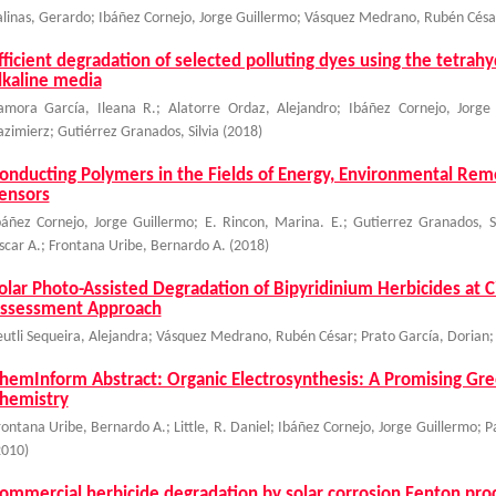
alinas, Gerardo
;
Ibáñez Cornejo, Jorge Guillermo
;
Vásquez Medrano, Rubén Césa
fficient degradation of selected polluting dyes using the tetrah
lkaline media
amora García, Ileana R.
;
Alatorre Ordaz, Alejandro
;
Ibáñez Cornejo, Jorge
azimierz
;
Gutiérrez Granados, Silvia
(
2018
)
onducting Polymers in the Fields of Energy, Environmental Rem
ensors
báñez Cornejo, Jorge Guillermo
;
E. Rincon, Marina. E.
;
Gutierrez Granados, Si
scar A.
;
Frontana Uribe, Bernardo A.
(
2018
)
olar Photo-Assisted Degradation of Bipyridinium Herbicides at C
ssessment Approach
eutli Sequeira, Alejandra
;
Vásquez Medrano, Rubén César
;
Prato García, Dorian
hemInform Abstract: Organic Electrosynthesis: A Promising Gr
hemistry
rontana Uribe, Bernardo A.
;
Little, R. Daniel
;
Ibáñez Cornejo, Jorge Guillermo
;
P
2010
)
ommercial herbicide degradation by solar corrosion Fenton proce