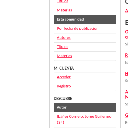
Títulos
Materias
A
Esta comunidad
E
Por fecha de publicación
O
c
Autores
S
Títulos
R
Materias
I
MI CUENTA
H
Acceder
S
Registro
A
M
DESCUBRE
S
Autor
G
Ibáñez Cornejo, Jorge Guillermo
(34)
R