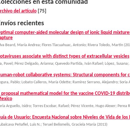
Colecciones en esta comunidad
rchivo del artículo
[75]
nvíos recientes
ptimal computer-aided molecular design of ionic liquid mixture
apture
ilva Beard, María Andrea
;
Flores Tlacuahuac, Antonio
;
Rivera Toledo, Martín
(
20
otaviruses associate with distinct types of extracellular vesicles
ša, Pavel
;
Pérez Delgado, Arianna
;
Quevedo Partida, Iván Rafael
;
López, Susana
;
uman-robot collaborative systems: Structural components for c
egura, Pablo
;
Lobato Calleros, María Odette
;
Ramírez Serrano, Alejandro
;
Soria 
 proposal mathematical model for the vaccine COVID-19 distribu
exico
oria Arguello, Isidro
;
Torres Escobar, Rafael
;
Pérez Vicente, Hugo Alexer
;
Perea R
uía de Usuario: Encuesta Nacional sobre Niveles de Vida de los 
ubalcava Peñafiel, Luis N.
;
Teruel Belismelis, Graciela María
(
2013
)