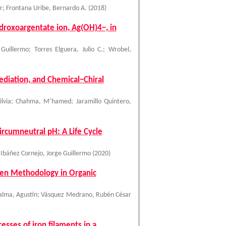
r
;
Frontana Uribe, Bernardo A.
(
2018
)
ydroxoargentate ion, Ag(OH)4−, in
 Guillermo
;
Torres Elguera, Julio C.
;
Wrobel,
ediation, and Chemical−Chiral
lvia
;
Chahma, M’hamed
;
Jaramillo Quintero,
ircumneutral pH: A Life Cycle
;
Ibáñez Cornejo, Jorge Guillermo
(
2020
)
een Methodology in Organic
alma, Agustín
;
Vásquez Medrano, Rubén César
sses of iron filaments in a