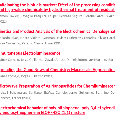
affeinating the biofuels market: Effect of the processing conditi
nd high-value chemicals by hydrothermal treatment of residual 
emón, Javier
;
Ravaglio Pasquini, Felipe
;
Pedraza Segura, Lorena
;
Arcelus Arri
2021
)
inetics and Product Analysis of the Electrochemical Dehalogen
allardo Rivas, Nohra Violeta
;
Guzman, Javier
;
Gutierrez Granados, Silvia
;
Garc
orge Guillermo
;
Paramo Garcia, Ulises
(
2015
)
imultaneous Electroluminescence
báñez Cornejo, Jorge Guillermo
;
Zavala Araiza, Daniel
;
Sotomayor-Martinez Barr
preading the Good News of Chemistry: Macroscale Appreciation
báñez Cornejo, Jorge Guillermo
(
2011
)
icrowave Preparation of Ag Nanoparticles for Chemiluminesc
reixell Echeagaray, Santiago
;
Ibáñez Cornejo, Jorge Guillermo
;
Borghino De
eneses, Esther
(
2011
)
lectrochemical behavior of poly-bithiophene, poly-3,4-ethylend
ylendioxythiophene in EtOH/H2O (1:1) mixture