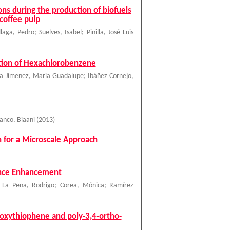
ons during the production of biofuels
coffee pulp
llaga, Pedro
;
Suelves, Isabel
;
Pinilla, José Luis
ation of Hexachlorobenzene
ia Jimenez, Maria Guadalupe
;
Ibáñez Cornejo,
anco, Biaani
(
2013
)
 for a Microscale Approach
ence Enhancement
 La Pena, Rodrigo
;
Corea, Mónica
;
Ramírez
ioxythiophene and poly-3,4-ortho-