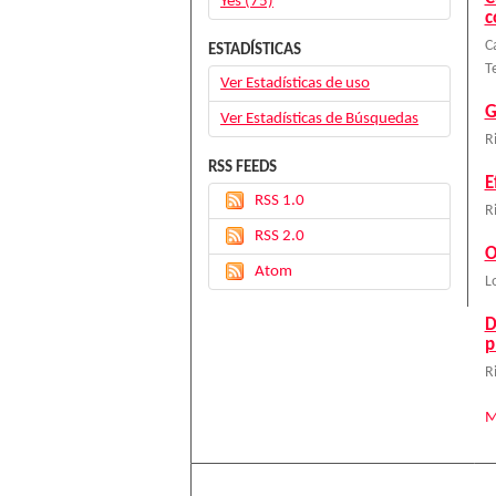
Yes (75)
c
C
ESTADÍSTICAS
T
Ver Estadísticas de uso
G
Ver Estadísticas de Búsquedas
R
RSS FEEDS
E
RSS 1.0
R
RSS 2.0
O
Atom
L
D
p
R
M