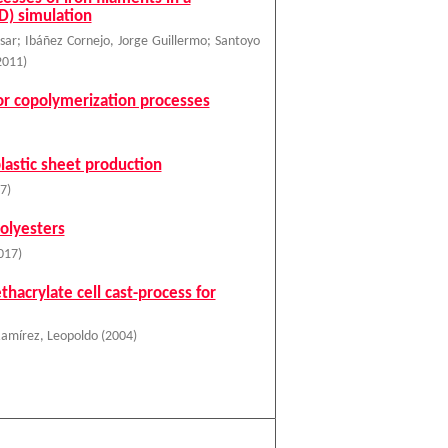
D) simulation
sar
;
Ibáñez Cornejo, Jorge Guillermo
;
Santoyo
2011
)
for copolymerization processes
lastic sheet production
7
)
olyesters
017
)
acrylate cell cast-process for
 Ramírez, Leopoldo
(
2004
)