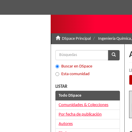
DSpace Principal
Ingeniería Química,
Buscar en DSpace
L
Esta comunidad
LISTAR
Todo DSpace
Comunidades & Colecciones
Por fecha de publicación
Autores