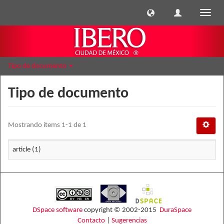
Cambi
naveg
Tipo de documento
Tipo de documento
Mostrando ítems 1-1 de 1
article (1)
DSpace software
copyright © 2002-2015
DuraSpace
Contacto
|
Sugerencias