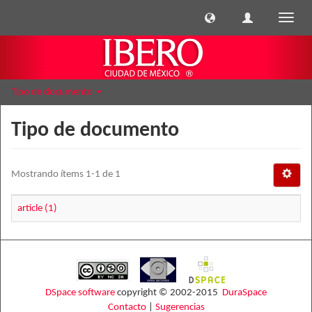
Cambi
naveg
Tipo de documento
Tipo de documento
Mostrando ítems 1-1 de 1
article (1)
DSpace software
copyright © 2002-2015
DuraSpace
Contacto
|
Sugerencias