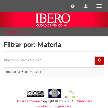
Cambi
naveg
Filtrar por: Materia
Filtrar por: Materia
Mostrando ítems 1-1 de 1
BIOLOGÍA Y QUÍMICA (1)
DSpace software
copyright © 2002-2015
DuraSpace
Contacto
|
Sugerencias