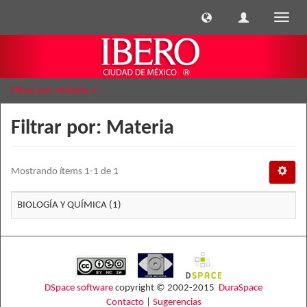
Cambi
naveg
Filtrar por: Materia
Filtrar por: Materia
Mostrando ítems 1-1 de 1
BIOLOGÍA Y QUÍMICA (1)
DSpace software
copyright © 2002-2015
DuraSpace
Contacto
|
Sugerencias