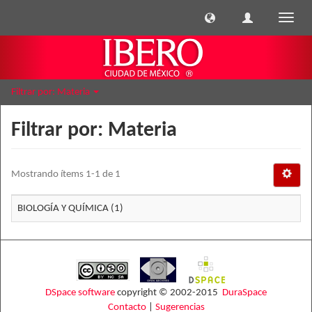
Cambi
naveg
Filtrar por: Materia
Filtrar por: Materia
Mostrando ítems 1-1 de 1
BIOLOGÍA Y QUÍMICA (1)
DSpace software
copyright © 2002-2015
DuraSpace
Contacto
|
Sugerencias