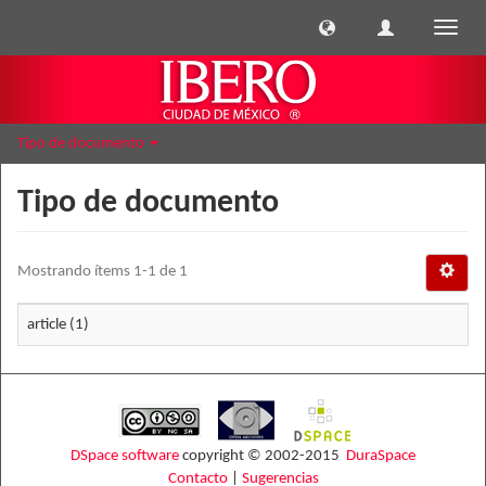
Cambi
naveg
Tipo de documento
Tipo de documento
Mostrando ítems 1-1 de 1
article (1)
DSpace software
copyright © 2002-2015
DuraSpace
Contacto
|
Sugerencias