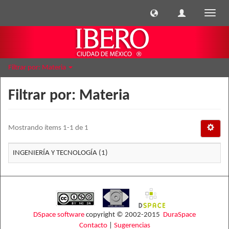
Cambi
naveg
Filtrar por: Materia
Filtrar por: Materia
Mostrando ítems 1-1 de 1
INGENIERÍA Y TECNOLOGÍA (1)
DSpace software
copyright © 2002-2015
DuraSpace
Contacto
|
Sugerencias