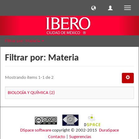
Cambi
naveg
Filtrar por: Materia
Filtrar por: Materia
Mostrando ítems 1-1 de 2
BIOLOGÍA Y QUÍMICA (2)
DSpace software
copyright © 2002-2015
DuraSpace
Contacto
|
Sugerencias