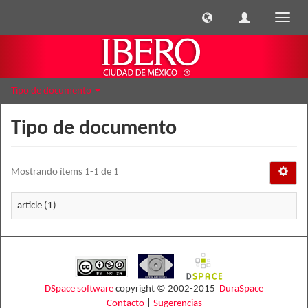
Cambi
naveg
Tipo de documento
Tipo de documento
Mostrando ítems 1-1 de 1
article (1)
DSpace software
copyright © 2002-2015
DuraSpace
Contacto
|
Sugerencias