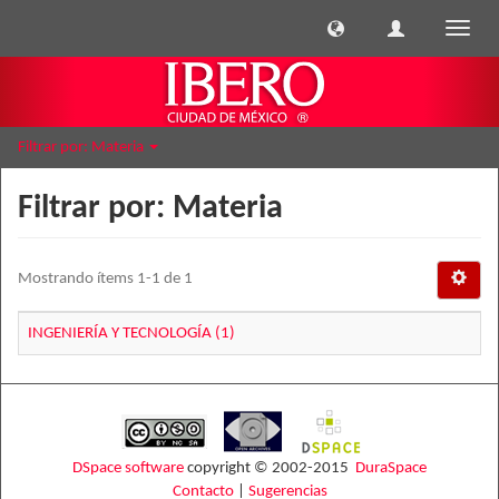
Cambi
naveg
Filtrar por: Materia
Filtrar por: Materia
Mostrando ítems 1-1 de 1
INGENIERÍA Y TECNOLOGÍA (1)
DSpace software
copyright © 2002-2015
DuraSpace
Contacto
|
Sugerencias