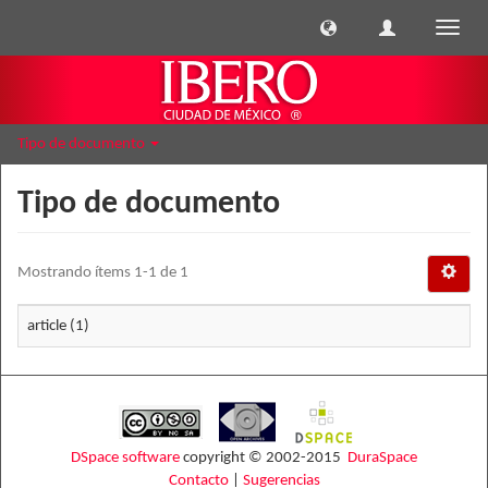
Cambi
naveg
Tipo de documento
Tipo de documento
Mostrando ítems 1-1 de 1
article (1)
DSpace software
copyright © 2002-2015
DuraSpace
Contacto
|
Sugerencias