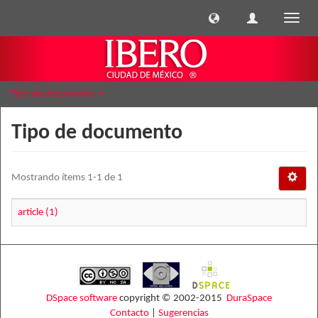
Cambi
naveg
Tipo de documento
Tipo de documento
Mostrando ítems 1-1 de 1
article (1)
DSpace software
copyright © 2002-2015
DuraSpace
Contacto
|
Sugerencias