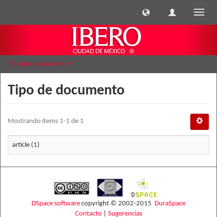
Cambi
naveg
Tipo de documento
Tipo de documento
Mostrando ítems 1-1 de 1
article (1)
DSpace software
copyright © 2002-2015
DuraSpace
Contacto
|
Sugerencias