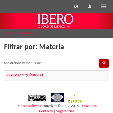
Cambi
naveg
Filtrar por: Materia
Filtrar por: Materia
Mostrando ítems 1-1 de 1
BIOLOGÍA Y QUÍMICA (1)
DSpace software
copyright © 2002-2015
DuraSpace
Contacto
|
Sugerencias