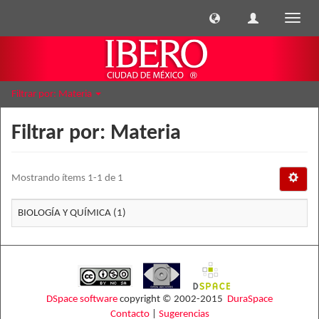
Cambi
naveg
Filtrar por: Materia
Filtrar por: Materia
Mostrando ítems 1-1 de 1
BIOLOGÍA Y QUÍMICA (1)
DSpace software
copyright © 2002-2015
DuraSpace
Contacto
|
Sugerencias