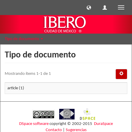
Cambi
naveg
Tipo de documento
Tipo de documento
Mostrando ítems 1-1 de 1
article (1)
DSpace software
copyright © 2002-2015
DuraSpace
Contacto
|
Sugerencias